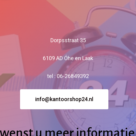
Dorpsstraat 35
6109 AD Óhe en Laak
tel : 06-26849392
info@kantoorshop24.nl
wenst
u
meer
informatie